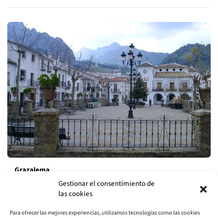
Grazalema
Gestionar el consentimiento de
Situado en el corazón del Parque Natural de la Sierra de
las cookies
Grazalema, Grazalema es un lugar impresionante con paisajes
naturales únicos. Con su rica historia y…
Para ofrecer las mejores experiencias, utilizamos tecnologías como las cookies