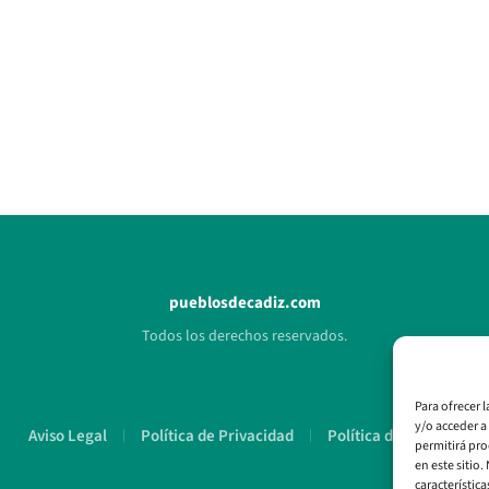
pueblosdecadiz.com
Todos los derechos reservados.
Para ofrecer 
y/o acceder a
Aviso Legal
Política de Privacidad
Política de Cookies
permitirá pro
en este sitio
característica