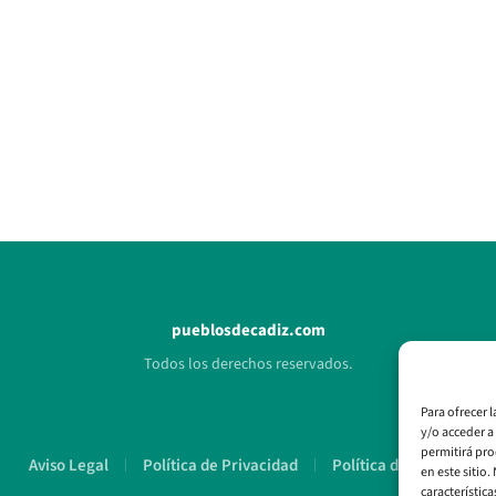
pueblosdecadiz.com
Todos los derechos reservados.
Para ofrecer 
y/o acceder a
permitirá pro
Aviso Legal
Política de Privacidad
Política de Cookies
en este sitio
característica