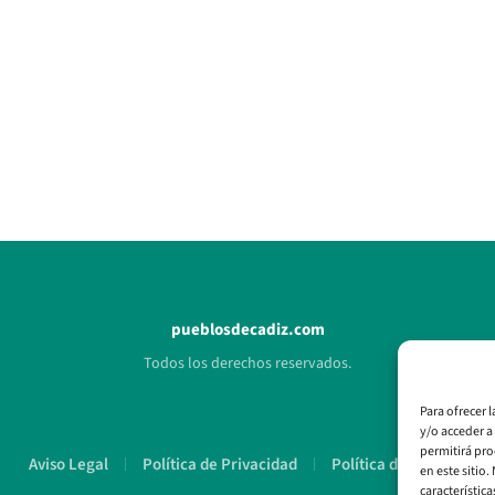
pueblosdecadiz.com
Todos los derechos reservados.
Para ofrecer 
y/o acceder a
permitirá pro
Aviso Legal
Política de Privacidad
Política de Cookies
en este sitio
característica