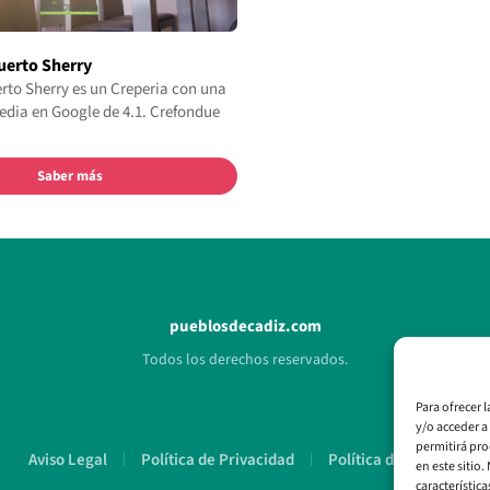
uerto Sherry
rto Sherry es un Creperia con una
dia en Google de 4.1. Crefondue
Saber más
pueblosdecadiz.com
Todos los derechos reservados.
Para ofrecer 
y/o acceder a
permitirá pro
Aviso Legal
Política de Privacidad
Política de Cookies
en este sitio
característica