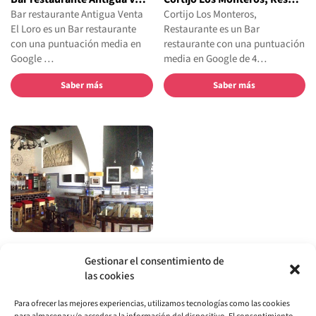
Bar restaurante Antigua Venta
Cortijo Los Monteros,
El Loro es un Bar restaurante
Restaurante es un Bar
con una puntuación media en
restaurante con una puntuación
Google …
media en Google de 4…
Saber más
Saber más
ATUVERA
Gestionar el consentimiento de
ATUVERA es un Bar restaurante
las cookies
con una puntuación media en
Google de 4.6. Tapas espanolas
Para ofrecer las mejores experiencias, utilizamos tecnologías como las cookies
con gu…