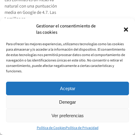
natural con una puntuación
media en Google de 4.7. Las
Lomillas se …
Gestionar el consentimiento de
Saber más
las cookies
Para ofrecer las mejores experiencias, utilizamos tecnologías como las cookies
para almacenar y/o acceder a la información del dispositivo. El consentimiento
de estas tecnologías nos permitirá procesar datos como el comportamiento de
navegación o las identificaciones únicas en este sitio. No consentir o retirar el
pueblosdecadiz.com
consentimiento, puede afectar negativamente a ciertas características y
funciones.
Todos los derechos reservados.
Aceptar
Aviso Legal
Política de Privacidad
Política de Cookies
Denegar
Ver preferencias
Política de Cookies
Política de Privacidad