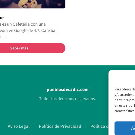
ne
 es un Cafeteria con una
dia en Google de 4.7. Cafe bar
ne…
Saber más
pueblosdecadiz.com
Para ofrecer 
y/o acceder a
Todos los derechos reservados.
permitirá pro
en este sitio
característica
Aviso Legal
Política de Privacidad
Política de Cookies
A