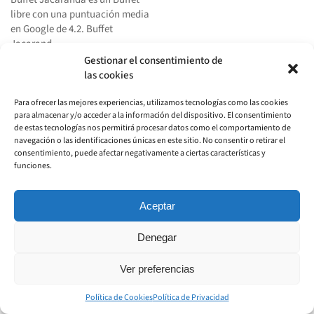
libre con una puntuación media
en Google de 4.2. Buffet
Jacarand…
Gestionar el consentimiento de
Saber más
las cookies
Para ofrecer las mejores experiencias, utilizamos tecnologías como las cookies
para almacenar y/o acceder a la información del dispositivo. El consentimiento
de estas tecnologías nos permitirá procesar datos como el comportamiento de
navegación o las identificaciones únicas en este sitio. No consentir o retirar el
pueblosdecadiz.com
consentimiento, puede afectar negativamente a ciertas características y
funciones.
Todos los derechos reservados.
Aceptar
Aviso Legal
Política de Privacidad
Política de Cookies
Denegar
Ver preferencias
Política de Cookies
Política de Privacidad