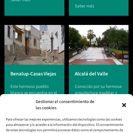
Saber más
Benalup-Casas Viejas
Alcalá del Valle
Este hermoso pueblo
Conocido por su hermosa
blanco se encuentra en el
arquitectura mudéjar y
corazón de la provincia
por su tradicional
Gestionar el consentimiento de
de Cádiz, rodeado de
mercado de los miércoles,
las cookies
impresionantes paisajes
Alcalá del Valle es un te…
na…
Para ofrecer las mejores experiencias, utilizamos tecnologías como las cookies
Saber más
para almacenar y/o acceder a la información del dispositivo. El consentimiento
Saber más
de estas tecnologías nos permitirá procesar datos como el comportamiento de