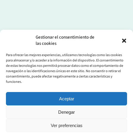
Gestionar el consentimiento de
las cookies
Para ofrecer las mejores experiencias, utilizamos tecnologías como las cookies
para almacenar y/o acceder a la información del dispositivo. El consentimiento
de estas tecnologías nos permitirá procesar datos como el comportamiento de
navegación o las identificaciones únicas en este sitio. No consentir o retirar el
consentimiento, puede afectar negativamente a ciertas características y
funciones.
Aceptar
pueblosdecadiz.com
Todos los derechos reservados.
Denegar
Ver preferencias
Aviso Legal
Política de Privacidad
Política de Cookies